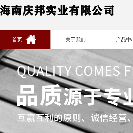
首页
关于我们
产品中