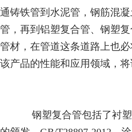
通铸铁管到水泥管，钢筋混凝
管，再到铝塑复合管、钢塑复
管材，在管道这条道路上也必
该产品的性能和应用领域，将
钢塑复合管包括了衬塑复
的颁发，GB/T28897-2