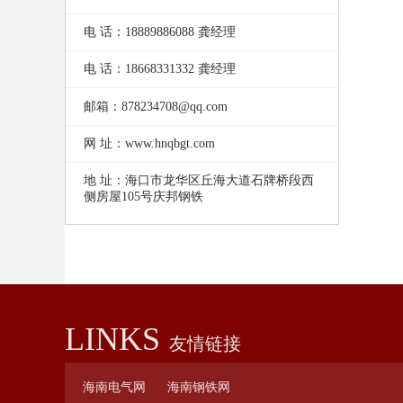
电 话：18889886088 龚经理
电 话：18668331332 龚经理
邮箱：878234708@qq.com
网 址：www.hnqbgt.com
地 址：海口市龙华区丘海大道石牌桥段西
侧房屋105号庆邦钢铁
LINKS
友情链接
海南电气网
海南钢铁网