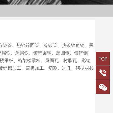
矩管、热镀锌圆管、冷镀管、热镀锌角钢、黑
锌扁铁、黑扁铁、镀锌圆钢、黑圆钢、镀锌钢
楼承板、桁架楼承板、屋面瓦、树脂瓦、彩钢
镀锌槽加工、盖板加工、切割、冲孔、钢型材拉