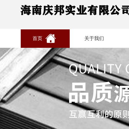
首页
关于我们