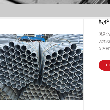
镀锌
所属分
浏览次
发布日
电