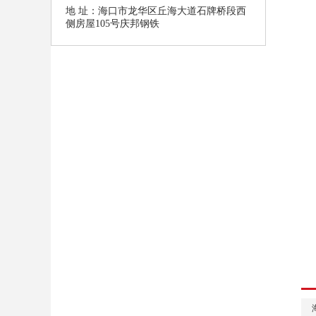
地 址：海口市龙华区丘海大道石牌桥段西
侧房屋105号庆邦钢铁