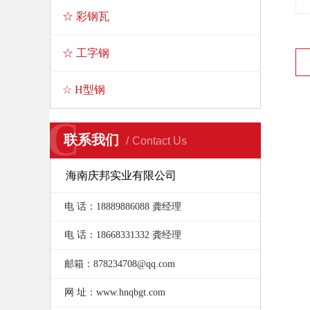
☆ 彩钢瓦
☆ 工字钢
☆ H型钢
C
C
联系我们
Contact Us
海南庆邦实业有限公司
电 话：18889886088 龚经理
电 话：18668331332 龚经理
邮箱：878234708@qq.com
网 址：www.hnqbgt.com