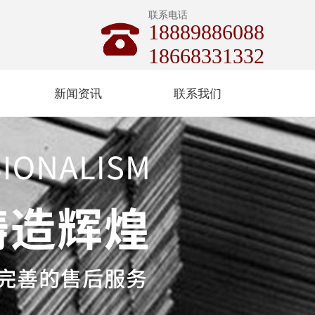
联系电话
18889886088
18668331332
新闻资讯
联系我们