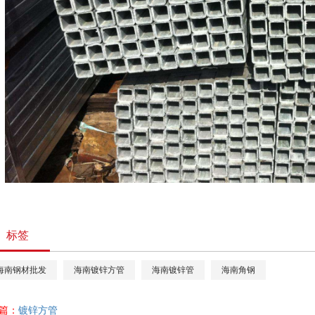
标签
海南钢材批发
海南镀锌方管
海南镀锌管
海南角钢
上篇：
镀锌方管