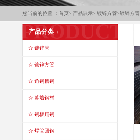
您当前的位置 ：首页> 产品展示> 镀锌方管>镀锌方管
PRODUCTS
产品分类
☆ 镀锌管
☆ 镀锌方管
☆ 角钢槽钢
☆ 幕墙钢材
☆ 钢板扁钢
☆ 焊管圆钢