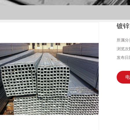
镀锌
所属分
浏览次
发布日
电