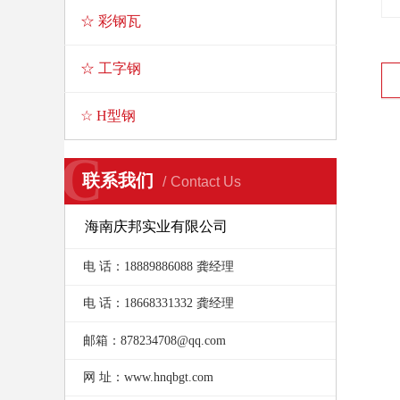
☆ 彩钢瓦
☆ 工字钢
☆ H型钢
C
C
联系我们
Contact Us
海南庆邦实业有限公司
电 话：18889886088 龚经理
电 话：18668331332 龚经理
邮箱：878234708@qq.com
网 址：www.hnqbgt.com